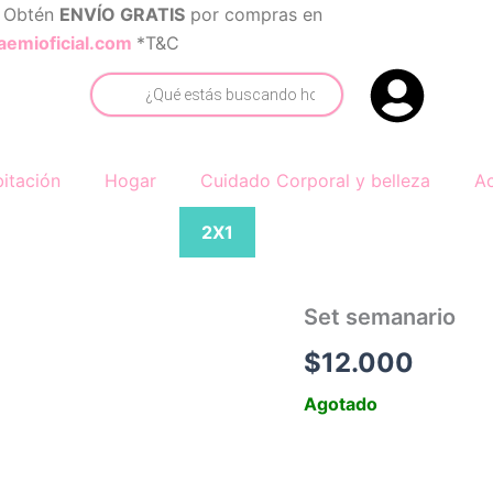
 Obtén
ENVÍO GRATIS
por compras en
emioficial.com
*T&C
Búsqueda
de
productos
itación
Hogar
Cuidado Corporal y belleza
Ac
2X1
Set semanario
$
12.000
Agotado