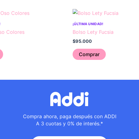
!
¡ÚLTIMA UNIDAD!
o Colores
Bolso Lety Fucsia
$
95.000
Comprar
Compra ahora, paga después con ADDI
A 3 cuotas y 0% de interés.*