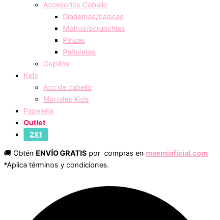
Accesorios Cabello
Diademas/balacas
Moños/scrunchies
Pinzas
Pañoletas
Cepillos
Kids
Acc de cabello
Morrales Kids
Papelería
Outlet
2X1
🚚 Obtén
ENVÍO GRATIS
por compras en
maemioficial.com
*Aplica términos y condiciones.