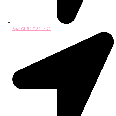
Bga: Cl. 52 # 35a - 21