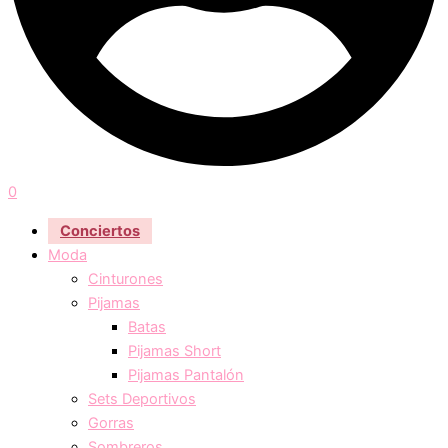
0
Conciertos
Moda
Cinturones
Pijamas
Batas
Pijamas Short
Pijamas Pantalón
Sets Deportivos
Gorras
Sombreros