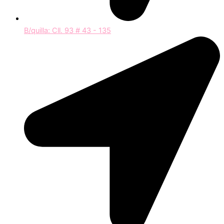
B/quilla: Cll. 93 # 43 - 135