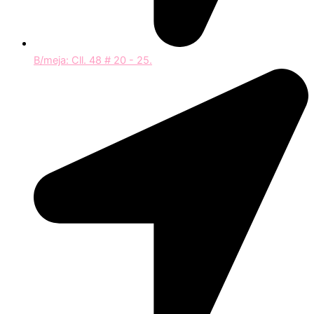
B/meja: Cll. 48 # 20 - 25.