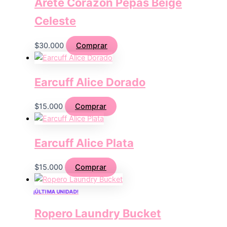
Arete Corazon Pepas Beige
Celeste
$
30.000
Comprar
Earcuff Alice Dorado
$
15.000
Comprar
Earcuff Alice Plata
$
15.000
Comprar
¡ÚLTIMA UNIDAD!
Ropero Laundry Bucket