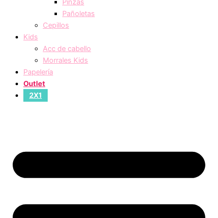
Pinzas
Pañoletas
Cepillos
Kids
Acc de cabello
Morrales Kids
Papelería
Outlet
2X1