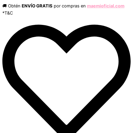
Búsqueda
Búsqueda
Ir
🚚 Obtén
ENVÍO GRATIS
por compras en
maemioficial.com
de
de
al
*T&C
productos
productos
contenido