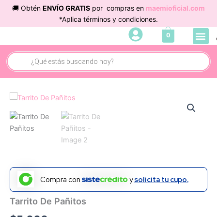
Ir
🚚 Obtén
ENVÍO GRATIS
por compras en
maemioficial.com
al
*Aplica términos y condiciones.
contenido
Me
0
Búsqueda
de
productos
Compra con
y
solicita tu cupo.
Tarrito De Pañitos