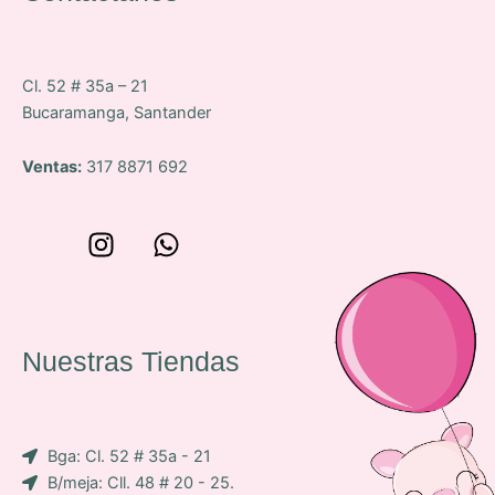
Cl. 52 # 35a – 21
Bucaramanga, Santander
Ventas:
317 8871 692
W
I
W
o
n
h
n
s
a
c
t
t
e
a
s
Nuestras Tiendas
p
g
a
-
r
p
i
a
p
Bga: Cl. 52 # 35a - 21
c
m
B/meja: Cll. 48 # 20 - 25.
o