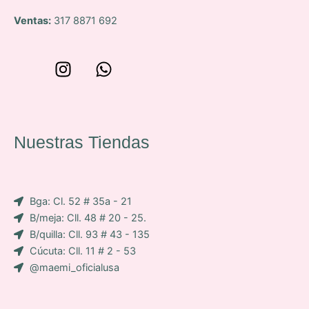
Ventas:
317 8871 692
W
I
W
o
n
h
n
s
a
c
t
t
e
a
s
Nuestras Tiendas
p
g
a
-
r
p
i
a
p
Bga: Cl. 52 # 35a - 21
c
m
B/meja: Cll. 48 # 20 - 25.
o
B/quilla: Cll. 93 # 43 - 135
n
Cúcuta: Cll. 11 # 2 - 53
-
@maemi_oficialusa
f
a