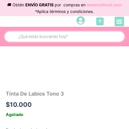
Ir
🚚 Obtén
ENVÍO GRATIS
por compras en
maemioficial.com
al
*Aplica términos y condiciones.
contenido
Me
0
Cuidado 
Búsqueda
de
productos
Tinta De Labios Tono 3
$
10.000
Agotado