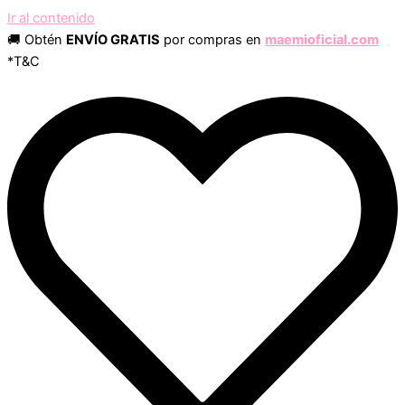
Ir al contenido
🚚 Obtén
ENVÍO GRATIS
por compras en
maemioficial.com
*T&C