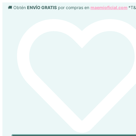
Búsqueda
Búsqueda
Ir
🚚 Obtén
ENVÍO GRATIS
por compras en
maemioficial.com
*T
de
de
al
productos
productos
contenido