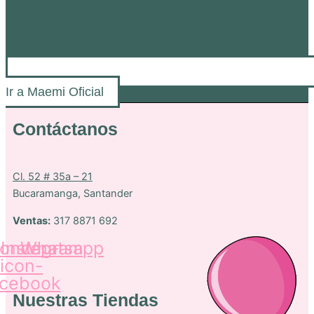
Ir a Maemi Oficial
Contáctanos
Cl. 52 # 35a – 21
Bucaramanga, Santander
Ventas:
317 8871 692
oncep-
Instagram
Whatsapp
icon-
acebook
Nuestras Tiendas