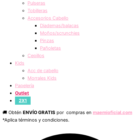
Pulseras
Tobilleras
Accesorios Cabello
Diademas/balacas
Moños/scrunchies
Pinzas
Pañoletas
Cepillos
Kids
Acc de cabello
Morrales Kids
Papelería
Outlet
2X1
🚚 Obtén
ENVÍO GRATIS
por compras en
maemioficial.com
*Aplica términos y condiciones.