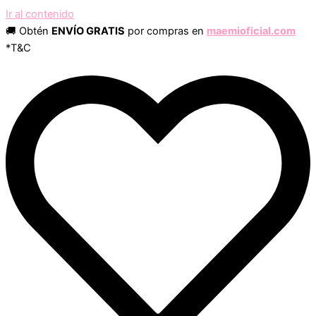
Ir al contenido
🚚 Obtén
ENVÍO GRATIS
por compras en
maemioficial.com
*T&C