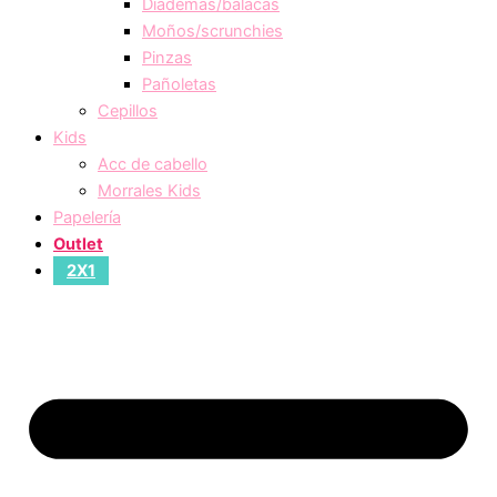
Diademas/balacas
Moños/scrunchies
Pinzas
Pañoletas
Cepillos
Kids
Acc de cabello
Morrales Kids
Papelería
Outlet
2X1