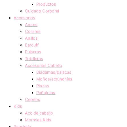
Productos
Cuidado Corporal
Accesorios
Aretes
Collares
Anillos
Earcuff
Pulseras
Tobilleras
Accesorios Cabello
Diademas/balacas
Moños/scrunchies
Pinzas
Pañoletas
Cepillos
Kids
Acc de cabello
Morrales Kids
Papelería