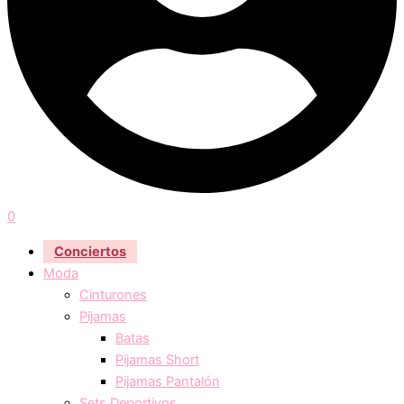
0
Conciertos
Moda
Cinturones
Pijamas
Batas
Pijamas Short
Pijamas Pantalón
Sets Deportivos