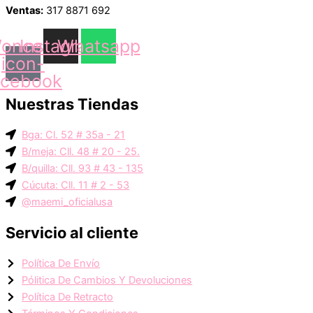
Ventas:
317 8871 692
oncep-
Instagram
Whatsapp
icon-
acebook
Nuestras Tiendas
Bga: Cl. 52 # 35a - 21
B/meja: Cll. 48 # 20 - 25.
B/quilla: Cll. 93 # 43 - 135
Cúcuta: Cll. 11 # 2 - 53
@maemi_oficialusa
Servicio al cliente
Política De Envío
Pólitica De Cambios Y Devoluciones
Política De Retracto