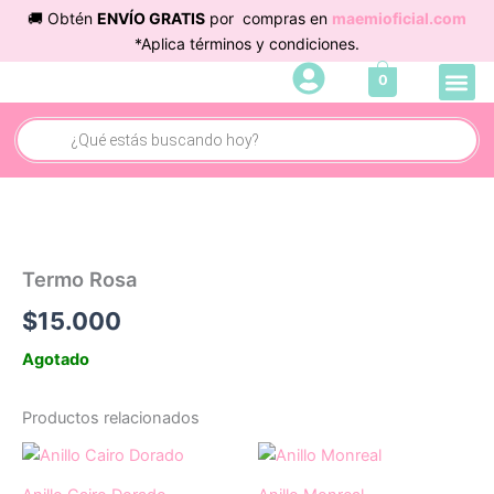
Ir
🚚 Obtén
ENVÍO GRATIS
por compras en
maemioficial.com
al
*Aplica términos y condiciones.
contenido
Me
0
Cuidado 
Búsqueda
de
productos
Termo Rosa
$
15.000
Agotado
Productos relacionados