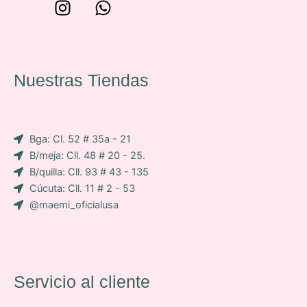
W
I
W
o
n
h
n
s
a
c
t
t
e
a
s
Nuestras Tiendas
p
g
a
-
r
p
i
a
p
Bga: Cl. 52 # 35a - 21
c
m
B/meja: Cll. 48 # 20 - 25.
o
B/quilla: Cll. 93 # 43 - 135
n
Cúcuta: Cll. 11 # 2 - 53
-
@maemi_oficialusa
f
a
c
e
b
Servicio al cliente
o