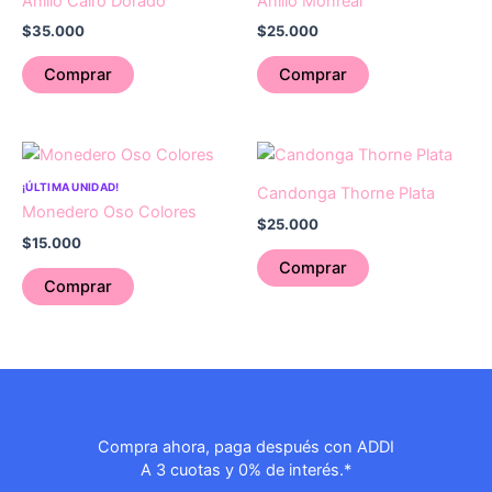
Anillo Cairo Dorado
Anillo Monreal
$
35.000
$
25.000
Comprar
Comprar
¡ÚLTIMA UNIDAD!
Candonga Thorne Plata
Monedero Oso Colores
$
25.000
$
15.000
Comprar
Comprar
Compra ahora, paga después con ADDI
A 3 cuotas y 0% de interés.*