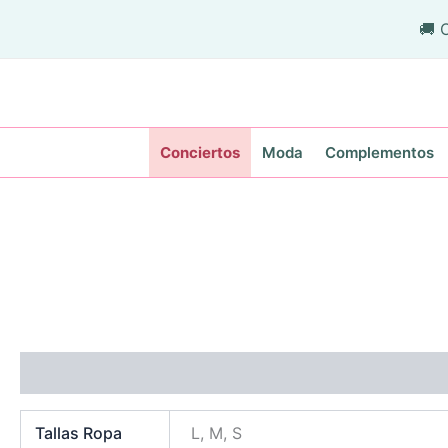
Ir
🚚 
al
contenido
Conciertos
Moda
Complementos
Información adicional
Tallas Ropa
L, M, S