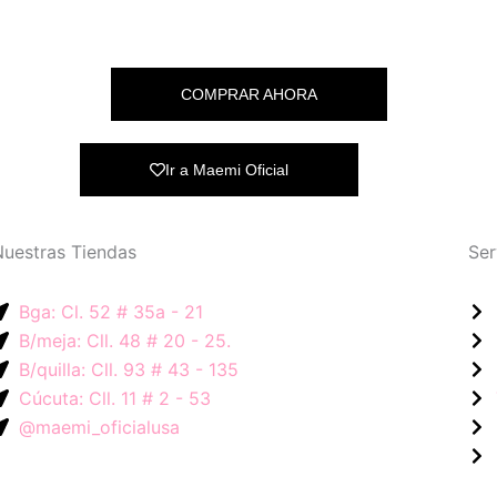
COMPRAR AHORA
Ir a Maemi Oficial
Nuestras Tiendas
Ser
Bga: Cl. 52 # 35a - 21
B/meja: Cll. 48 # 20 - 25.
B/quilla: Cll. 93 # 43 - 135
Cúcuta: Cll. 11 # 2 - 53
@maemi_oficialusa