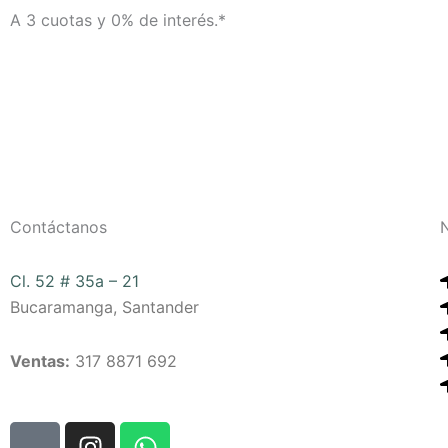
A 3 cuotas y 0% de interés.*
Contáctanos
Cl. 52 # 35a – 21
Bucaramanga, Santander
Ventas:
317 8871 692
W
I
W