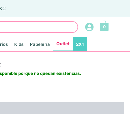
T&C
0
Outlet
rios
Kids
Papelería
2X1
2
isponible porque no quedan existencias.